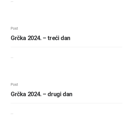
…
Post
Grčka 2024. – treći dan
…
Post
Grčka 2024. – drugi dan
…