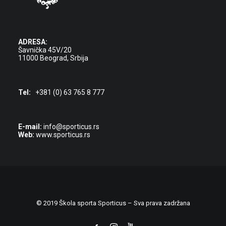
ADRESA:
Šavnička 45V/20
11000 Beograd, Srbija
Tel:
+381 (0) 63 765 8 777
E-mail:
info@sporticus.rs
Web:
www.sporticus.rs
© 2019 Škola sporta Sporticus – Sva prava zadržana