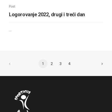
Post
Logorovanje 2022, drugi i treći dan
…
1
2
3
4